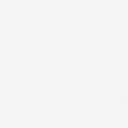
ro newsletter y recibe
10% de descuento
e