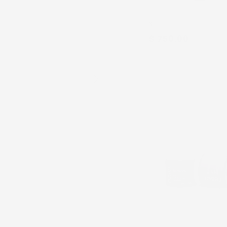
x1
$ 750.00
x2
Rep
x2