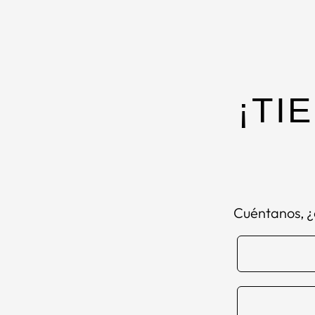
¡TI
Cuéntanos, ¿