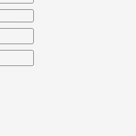
te y ahorra!
$ 637.50
$
750.00
roducto cada mes!
recurrente
do quieras a partir del tercer mes
AGREGAR AL CARRITO