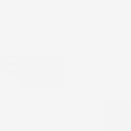
de su vida.
La fórmula est
ingredientes es
balance y logra
1
Presentación:
x1