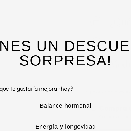
¿Qué
ENES UN DESCU
Ingre
SORPRESA!
Modo
qué te gustaría mejorar hoy?
Opciones de compr
Balance hormonal
Compra 
Compra sin una s
Energía y longevidad