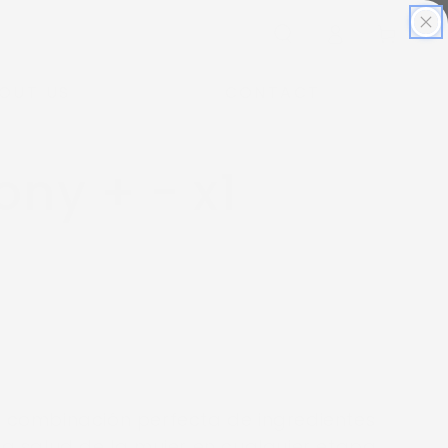
Iniciar
Carrito
sesión
OUT US
CONTACT
ony + -
x1
 combinación perfecta de ingredientes
la salud de la mujer en cualquier etapa