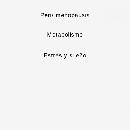
¡Suscríbe
Peri/ menopausia
AHORRA 15%
✓ ¡Recibe tu p
✓ Suscripción 
✓ Cancela cuan
Metabolismo
Estrés y sueño