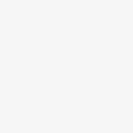
á diseñada estratégicamente con
pecíficos para promover y apoyar el
r la armonía del sistema endócrino.
 bote con 60 cápsulas de 540 mg c/u.