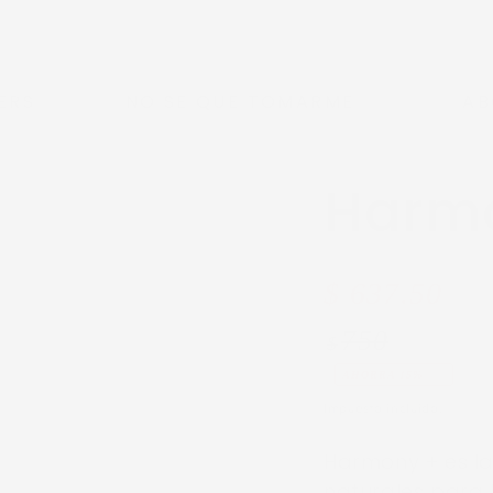
ERS
NO SE QUE TOMARME
AB
Harm
Precio
Precio
$ 637.50
regular
de
750
$
venta
AHORRA 15%
Impuesto incluido.
Harmony + es la
naturales para 