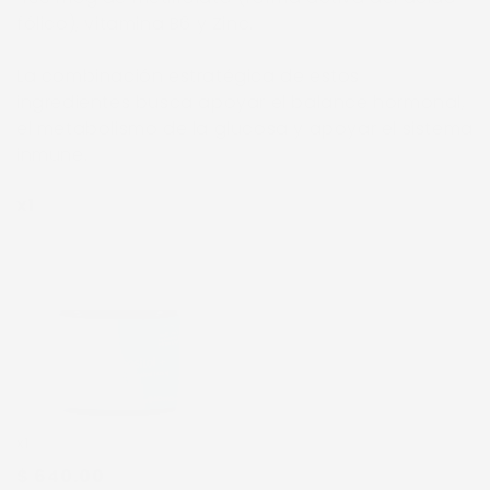
fólico), vitamina B6 y Zinc.
La combinación estratégica de estos
ingredientes busca apoyar el balance hormonal,
el metabolismo de la glucosa y apoyar el sistema
inmune.
x1
x1
$ 640.00