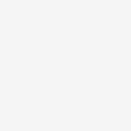
Myo inositol + -
x1
Precio
Precio
$ 544.00
regular
de
640
$
venta
AHORRA 15%
Impuesto incluido.
Myo inositol + es una fórmula única que aporta
2000 mg de Myo inositol y 50 mg de D-chiro
inositol, en una proporción 40:1 combinada con
400 mcg de metilfolato (forma activa del ácido