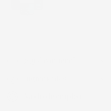
x3
$ 1,728.00
¿Qué contiene?
Ingredientes
Modo de empleo