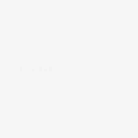
Opciones de compra
Compra única
$ 640.00
Compra sin una suscripción.
¡Suscríbete y ahorra!
$ 544.00
$
640.00
AHORRA 15%
✓ ¡Recibe tu producto cada mes!
✓ Suscripción recurrente
✓ Cancela cuando quieras a partir del tercer mes
AGREGAR AL CARRITO