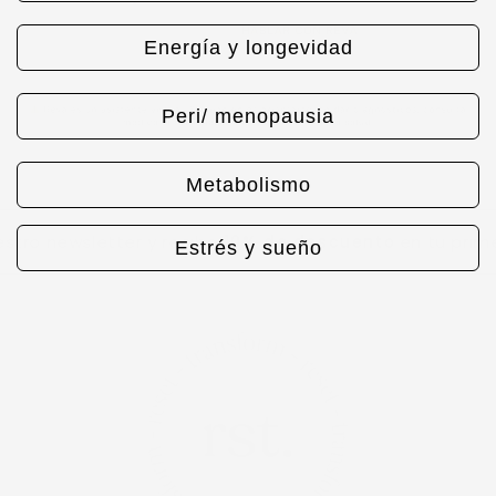
Energía y longevidad
Peri/ menopausia
Metabolismo
o newsletter y recibe
10% de descuento
en tu primera 
Estrés y sueño