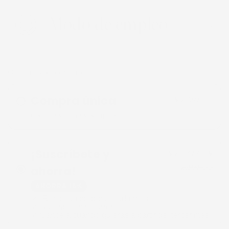
Modo de empleo
Opciones de compra
Compra única
$ 2,397.00
Compra sin una suscripción.
¡Suscríbete y
$ 2,037.45
$
2,397.00
ahorra!
AHORRA 15%
✓ ¡Recibe tu producto cada mes!
✓ Suscripción recurrente
✓ Cancela cuando quieras a partir del tercer mes