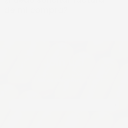
de mi compra?
Join us!
Únete a nuestro newsletter y
obtén un
10% de descuento
en tu primera
compra
Correo
electrónico