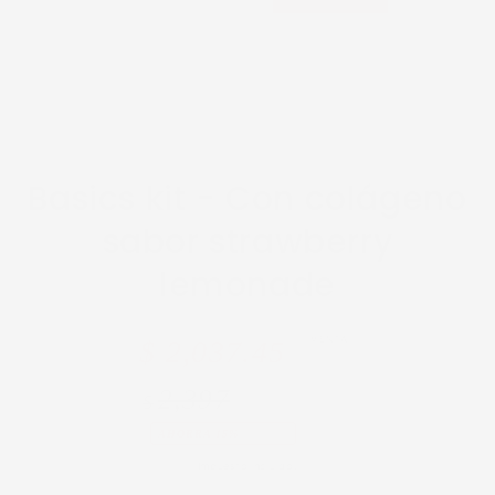
Basics kit -
Con colágeno
sabor strawberry
lemonade
VENTA
Precio
Precio
$ 2,037.45
regular
de
2,397
$
venta
AHORRA 15%
Impuesto incluido.