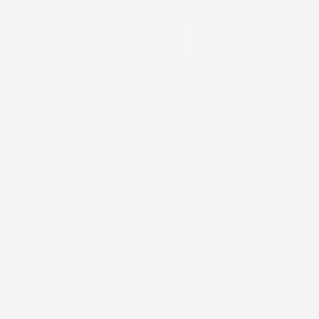
Shop
Explore
Contacto
Instagram
SSA 243300201A2399