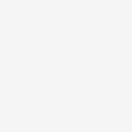
Bote con 90 cápsulas
de 840 mg c/u.
$ 1,836.00
Suplementos:
Omega glutathione +
M3+
Myo inositol collagen+
¿Qué contiene?
Ingredientes