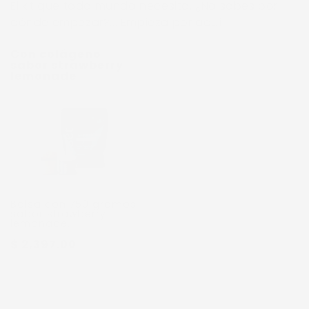
El kit que todo mundo necesita. ¿No sabes por
dónde empezar?... Empieza por aquí
Con colágeno
sabor strawberry
lemonade
Bolsa con 750 gramos
sabor strawberry
lemonade.
$ 2,397.00
Con colágeno sin
sabor