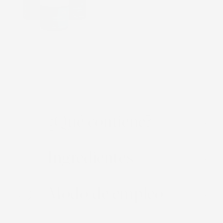
x3
$ 1,728.00
¿Qué contiene?
Ingredientes
Modo de empleo