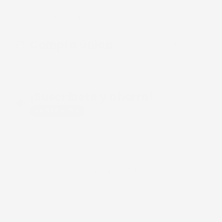
Opciones de compra
Compra única
$ 640.00
Compra sin una suscripción.
¡Suscríbete y ahorra!
$ 544.00
$
640.00
AHORRA 15%
✓ ¡Recibe tu producto cada mes!
✓ Suscripción recurrente
✓ Cancela cuando quieras a partir del tercer mes
AGREGAR AL CARRITO