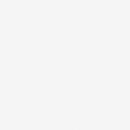
Myo inositol + -
x1
Precio
Precio
$ 544.00
regular
de
640
$
venta
AHORRA 15%
Impuesto incluido.
Myo inositol + es una fórmula única que aporta
2000 mg de Myo inositol y 50 mg de D-chiro
inositol, en una proporción 40:1 combinada con
400 mcg de metilfolato (forma activa del ácido