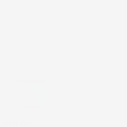
fólico), vitamina B6 y Zinc.
La combinación estratégica de estos
ingredientes busca apoyar el balance hormonal,
el metabolismo de la glucosa y apoyar el sistema
inmune.
x1
x1
$ 640.00