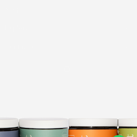
Shop
Explore
Contacto
Instagram
SSA 243300201A2399
Este producto no es un medicamento. El consumo
de este producto es responsabilidad de quien lo
recomenda y de quien lo usa.
© 2026,
Reset Wellness
. Todos los derechos
reservados.