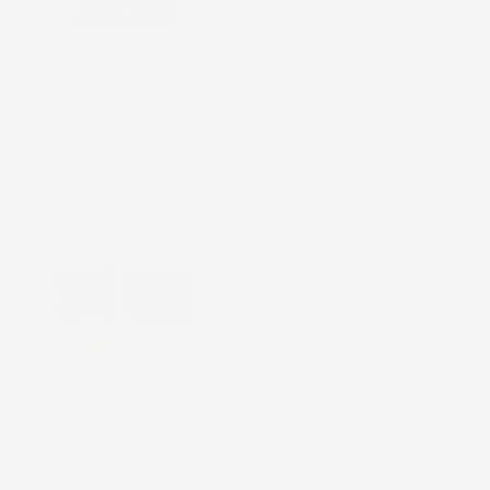
x1
$ 750.00
x2
x2
$ 1,425.00
x3