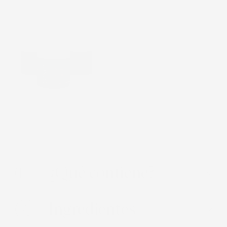
x3
$ 2,025.00
¿Qué contiene?
Ingredientes