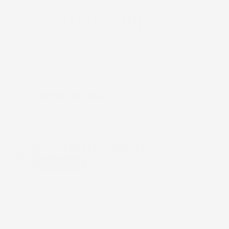
Modo de empleo
Opciones de compra
Compra única
$ 750.00
Compra sin una suscripción.
¡Suscríbete y ahorra!
$ 637.50
$
750.00
AHORRA 15%
✓ ¡Recibe tu producto cada mes!
✓ Suscripción recurrente
✓ Cancela cuando quieras a partir del tercer mes
AGREGAR AL CARRITO