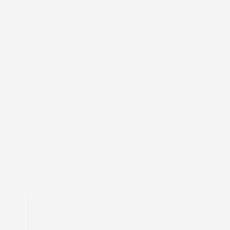
Cada cápsula contiene una combinación única
de 350 mg de Berberina combinados con Ácido
Alfa Lipoico, Cromo y Canela, ingredientes
seleccionados estratégicamente por sus
beneficios para metabolizar correctamente el
consumo de carbohidratos y ofrecer sus
propiedades antioxidantes a tu día a día.
Presentación: 1 bote con 90 cápsulas de 635 mg
c/u.
x1