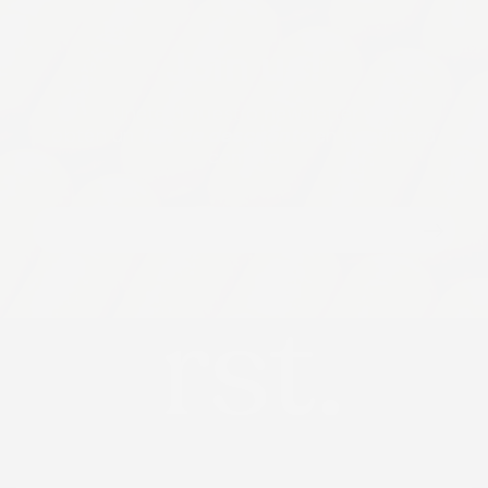
Join us!
Únete a nuestro newsletter y
obtén un
10% de descuento
en tu primera
compra
Correo
electrónico