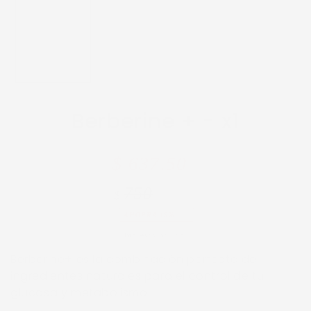
Berberine + -
x1
Precio
Precio
$ 637.50
regular
de
750
$
venta
AHORRA 15%
Impuesto incluido.
Berberine+ es la combinación perfecta de
ingredientes naturales para el control de tu
glucosa y metabolismo.