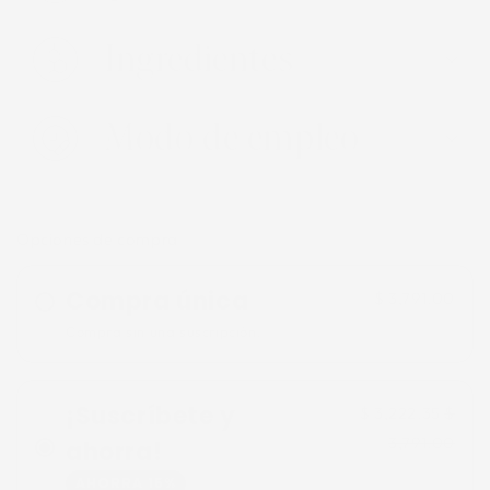
Ingredientes
Modo de empleo
Opciones de compra
Compra única
$ 3,791.00
Compra sin una suscripción.
¡Suscríbete y
$ 3,222.35
$
3,791.00
ahorra!
AHORRA 15%