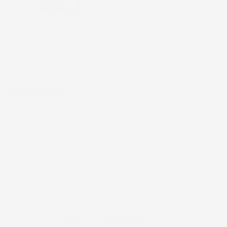
Bote con 90 cápsulas
de 840 mg c/u.
$ 3,230.00
Suplementos:
Myo inositol+
Resvera nad +
Omega glutathione +
M3+
Adjust +
¿Qué contiene?