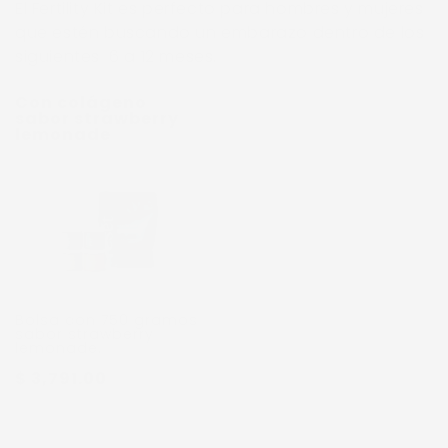
El Fertility Kit es perfecto para hombres y mujeres
que estén buscando un embarazo dentro de los
siguientes 6 a 12 meses.
Con colágeno
sabor strawberry
lemonade
Bolsa con 750 gramos
sabor strawberry
lemonade.
$ 3,791.00
Con colágeno sin
sabor