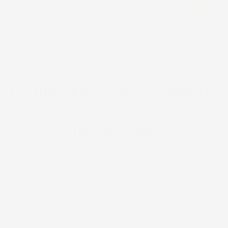
Fertility kit -
Con colágeno
sabor strawberry
lemonade
VENTA
Precio
Precio
$ 3,222.35
regular
de
3,791
$
venta
AHORRA 15%
Impuesto incluido.