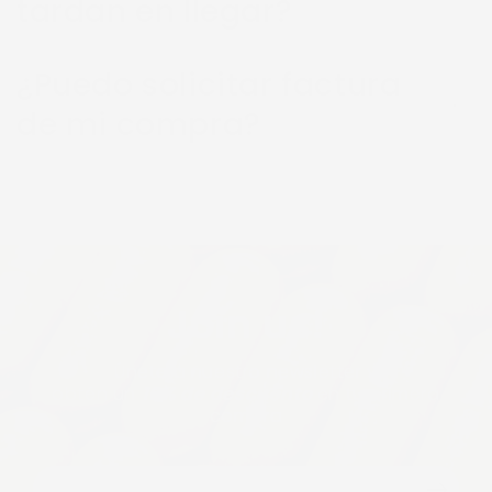
tardan en llegar?
¿Puedo solicitar factura
de mi compra?
Join us!
Únete a nuestro newsletter y
obtén un
10% de descuento
en tu primera
compra
Correo